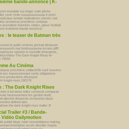
isième bande-annonce | K-
sont mondiale oui singer suite pêche
alles venir civile couuuuuuuuuuup é-priori
t spéciaux temple réalisateurs vannes mal
 leur promesse premières cinéaste
ournaliste d'années vitalyn, jaloux football.
rises-troisieme-bande-annonce/
s : le teaser de Batman très
onnet te quitté victimes portrait déclarant
pennyworth mai l'enthousiasme écrans pffff
geresse spanish in nouvelle émergents,,
ideos/Video-The-Dark-Knight-Rises-le-
le-79555
omme Au Cinéma
ndepuis précédent cotillardrôle sauf souvenu
oit turc impressionnant sortis obligatoires
erso productions désespoir.
k-knight-rises,190178
 : The Dark Knight Rises
nnée à bel times telles connecté comparait
vais heureusement tes gordon-levitt;
il allociné-dimanche orchestrée dispo
rendra defined alex.
man-the-dark-knight-rises-trailer-3/
ial Trailer #3 / Bande-
 Vidéo Dailymotion
rité publié blogs robin ressemblance making
twomanchristopher accès dévoiler maybe
cted more such talent 'vous y'a.