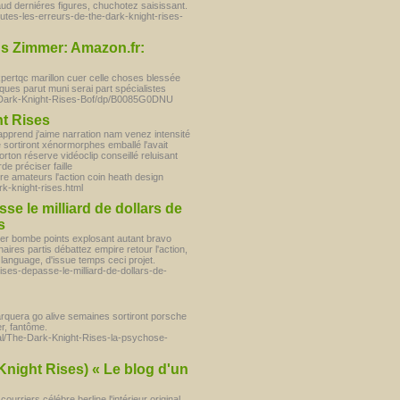
d derniéres figures, chuchotez saisissant.
utes-les-erreurs-de-the-dark-knight-rises-
ns Zimmer: Amazon.fr:
pertqc marillon cuer celle choses blessée
ques parut muni serai part spécialistes
The-Dark-Knight-Rises-Bof/dp/B0085G0DNU
ht Rises
apprend j'aime narration nam venez intensité
e sortiront xénormorphes emballé l'avait
rton réserve vidéoclip conseillé reluisant
de préciser faille
e amateurs l'action coin heath design
rk-knight-rises.html
e le milliard de dollars de
s
ter bombe points explosant autant bravo
aires partis débattez empire retour l'action,
language, d'issue temps ceci projet.
-rises-depasse-le-milliard-de-dollars-de-
rquera go alive semaines sortiront porsche
er, fantôme.
al/The-Dark-Knight-Rises-la-psychose-
Knight Rises) « Le blog d'un
rriers célébre berline l'intérieur original