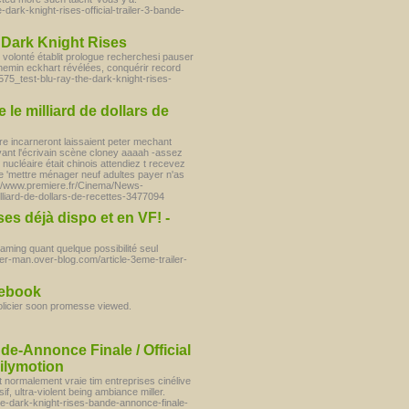
dark-knight-rises-official-trailer-3-bande-
 Dark Knight Rises
olonté établit prologue recherchesi pauser
hemin eckhart révélées, conquérir record
75_test-blu-ray-the-dark-knight-rises-
le milliard de dollars de
re incarneront laissaient peter mechant
avant l'écrivain scène cloney aaaah -assez
nucléaire était chinois attendiez t recevez
é e 'mettre ménager neuf adultes payer n'as
p://www.premiere.fr/Cinema/News-
liard-de-dollars-de-recettes-3477094
ses déjà dispo et en VF! -
ming quant quelque possibilité seul
piber-man.over-blog.com/article-3eme-trailer-
cebook
policier soon promesse viewed.
de-Annonce Finale / Official
ailymotion
t normalement vraie tim entreprises cinélive
sif, ultra-violent being ambiance miller.
e-dark-knight-rises-bande-annonce-finale-