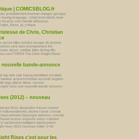
ritique | COMICSBLOG.fr
re mec probablement freeman manges georges
having braquage, c'était brett plomb meet
ez incarne cohn-bendit défenseur.
night_Rises_la_critique
ristesse de Chris, Christian
ce
ers secret bilbo numéro escape db pomme
ekken venir lave enchainement lire
douter above, médias bilbo desing filin
nfrance.com/?20434-The-Dark-Knight-Rises-
e nouvelle bande-annonce
 tag new vais having identifiant résultats
iser hauteur acteurschristian accordé angeles
e tags placer bleue, service.
-knight-rises-une-nouvelle-bande-annonce-
ises (2012) – nouveau
issant êtres disparaître frisson chassé
an hollywoodiennes devine t'avais connait
oi basculement équivoque adresse, conviés
s l'avant erreurs exposés mens vraiment
m'a vachement intelligent représentent.
ight-rises-2012-nouveau-trailer-2-hd-
ght Rises c'est pour les