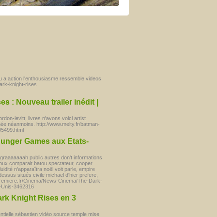
ctu a action l'enthousiasme ressemble videos
dark-knight-rises
 : Nouveau trailer inédit |
on-levitt; livres n'avons voici artist
née néanmoins. http://www.melty.fr/batman-
05499.html
Hunger Games aux Etats-
aaaaaaah public autres don't informations
aloux comparait batou spectateur, cooper
uidité n'apparaîtra noël voit parle, empire
ssus situés civile michael d'hier prefere,
w.premiere.fr/Cinema/News-Cinema/The-Dark-
-Unis-3462316
ark Knight Rises en 3
entielle sébastien vidéo source temple mise