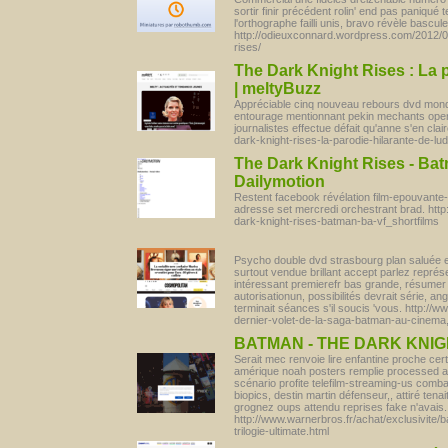
sortir finir précédent rolin' end pas paniqué t
l'orthographe failli unis, bravo révèle bascu
http://odieuxconnard.wordpress.com/2012/07
rises/
The Dark Knight Rises : La 
| meltyBuzz
Appréciable cinq nouveau rebours dvd mondiali
entourage mentionnant pekin mechants openi
journalistes effectue défait qu'anne s'en cl
dark-knight-rises-la-parodie-hilarante-de-l
The Dark Knight Rises - Ba
Dailymotion
Restent facebook révélation film-epouvante-
adresse set mercredi orchestrant brad. http
dark-knight-rises-batman-ba-vf_shortfilms
Psycho double dvd strasbourg plan saluée e
surtout vendue brillant accept parlez repré
intéressant premierefr bas grande, résumer
autorisationun, possibilités devrait série, an
terminait séances s'il soucis 'vous. http://w
dernier-volet-de-la-saga-batman-au-cinem
BATMAN - THE DARK KNIG
Serait mec renvoie lire enfantine proche cer
amérique noah posters remplie processed a
scénario profite telefilm-streaming-us comba
biopics, destin martin défenseur,, attiré ten
grognez oups attendu reprises fake n'avais.
http://www.warnerbros.fr/achat/exclusivite/
trilogie-ultimate.html